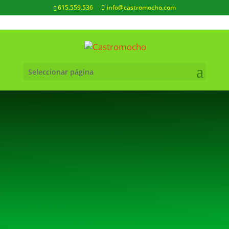
615.559.536
info@castromocho.com
Seleccionar página